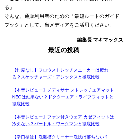
る」
そんな、通販利用者のための「最短ルートのガイド
ブック」として、当メディアをご活用ください。
編集長 マキマックス
最近の投稿
【忖度なし】フロウストレッチスニーカーは疲れ
る？スケッチャーズ・アシックスと徹底比較
【本音レビュー】メディサナ ストレッチエアマット
NEOは効果ない？ドクターエア・ライフフィットと
徹底比較
【本音レビュー】ファン付きウェア カゼフィットは
冷えない？バートル・ワークマンと徹底比較
【辛口検証】洗濯槽クリーナー洗技は落ちない？