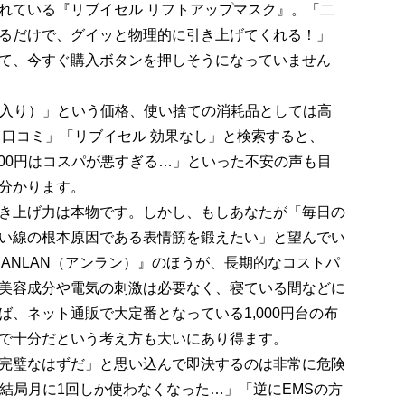
れている『リブイセル リフトアップマスク』。「二
るだけで、グイッと物理的に引き上げてくれる！」
て、今すぐ購入ボタンを押しそうになっていません
8枚入り）」という価格、使い捨ての消耗品としては高
 口コミ」「リブイセル 効果なし」と検索すると、
000円はコスパが悪すぎる…」といった不安の声も目
分かります。
き上げ力は本物です。しかし、もしあなたが「毎日の
い線の根本原因である表情筋を鍛えたい」と望んでい
ANLAN（アンラン）』のほうが、長期的なコストパ
美容成分や電気の刺激は必要なく、寝ている間などに
、ネット通販で大定番となっている1,000円台の布
ン）』で十分だという考え方も大いにあり得ます。
完璧なはずだ」と思い込んで即決するのは非常に危険
、結局月に1回しか使わなくなった…」「逆にEMSの方