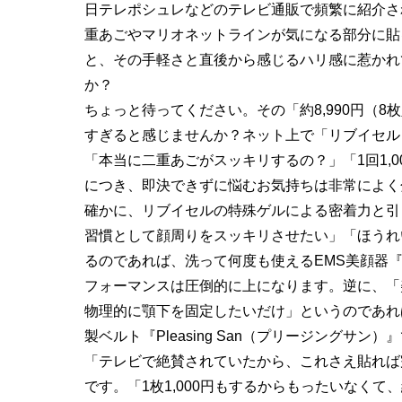
日テレポシュレなどのテレビ通販で頻繁に紹介さ
重あごやマリオネットラインが気になる部分に貼
と、その手軽さと直後から感じるハリ感に惹かれ
か？
ちょっと待ってください。その「約8,990円（
すぎると感じませんか？ネット上で「リブイセル
「本当に二重あごがスッキリするの？」「1回1,
につき、即決できずに悩むお気持ちは非常によく
確かに、リブイセルの特殊ゲルによる密着力と引
習慣として顔周りをスッキリさせたい」「ほうれ
るのであれば、洗って何度も使えるEMS美顔器『
フォーマンスは圧倒的に上になります。逆に、「
物理的に顎下を固定したいだけ」というのであれば
製ベルト『Pleasing San（プリージングサ
「テレビで絶賛されていたから、これさえ貼れば
です。「1枚1,000円もするからもったいなくて