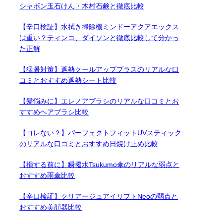
シャボン玉石けん・木村石鹸と徹底比較
【辛口検証】水拭き掃除機ミンドーアクアエックス
は重い？ティンコ、ダイソンと徹底比較して分かっ
た正解
【猛暑対策】遮熱クールアッププラスのリアルな口
コミとおすすめ遮熱シート比較
【髪悩みに】エレノアブラシのリアルな口コミとお
すすめヘアブラシ比較
【ヨレない？】パーフェクトフィットUVスティック
のリアルな口コミとおすすめ日焼け止め比較
【損する前に】瞬撥水Tsukumo傘のリアルな弱点と
おすすめ雨傘比較
【辛口検証】クリアージュアイリフトNeoの弱点と
おすすめ美顔器比較