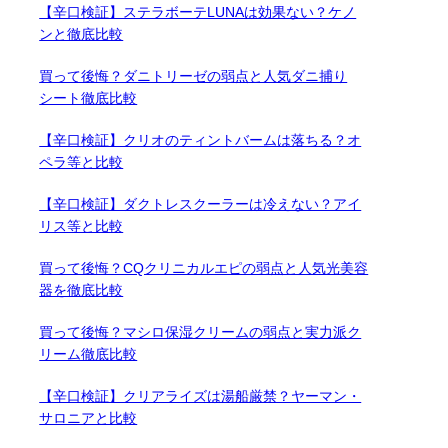
【辛口検証】ステラボーテLUNAは効果ない？ケノ
ンと徹底比較
買って後悔？ダニトリーゼの弱点と人気ダニ捕り
シート徹底比較
【辛口検証】クリオのティントバームは落ちる？オ
ペラ等と比較
【辛口検証】ダクトレスクーラーは冷えない？アイ
リス等と比較
買って後悔？CQクリニカルエピの弱点と人気光美容
器を徹底比較
買って後悔？マシロ保湿クリームの弱点と実力派ク
リーム徹底比較
【辛口検証】クリアライズは湯船厳禁？ヤーマン・
サロニアと比較