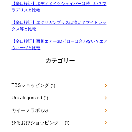
【辛口検証】ボディメイクシェイパーは苦しい？ブ
ラデリスと比較
【辛口検証】エクサガンプラスは痛い？マイトレッ
クス等と比較
【辛口検証】西川エアー3Dピローは合わない？エア
ウィーヴと比較
カテゴリー
TBSショッピング
(1)
Uncategorized
(1)
カイモノラボ
(36)
ひるおびショッピング
(1)