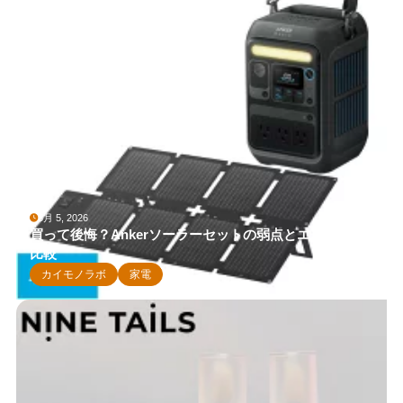
5月 5, 2026
買って後悔？Ankerソーラーセットの弱点とエコフロー
比較
カイモノラボ
家電