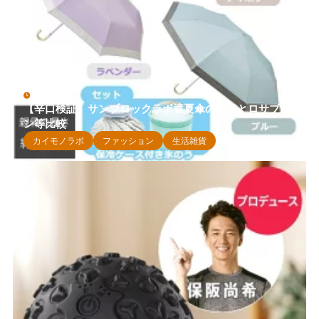
5月 4, 2026
【辛口検証】サンブロックラボ遮夏傘の弱点とロサブラ
ン等比較
カイモノラボ
ファッション
生活雑貨