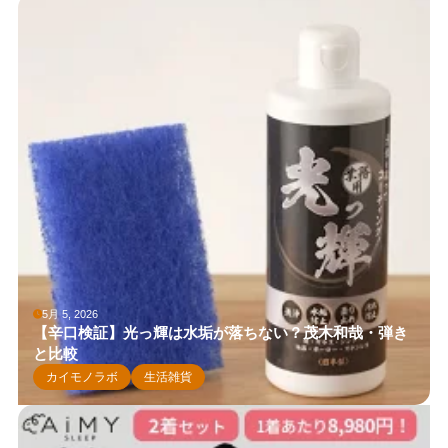
5月 5, 2026
【辛口検証】光っ輝は水垢が落ちない？茂木和哉・弾き
と比較
カイモノラボ
生活雑貨