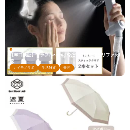
5月 4, 2026
【辛口検証】ミラブルzeroは冷たい？維持費とリファ比
較
カイモノラボ
生活雑貨
美容