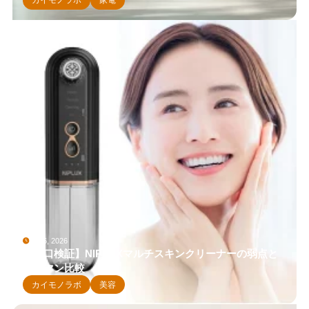
カイモノラボ
家電
5月 6, 2026
【辛口検証】NIPLUXマルチスキンクリーナーの弱点と
ヤーマン比較
カイモノラボ
美容