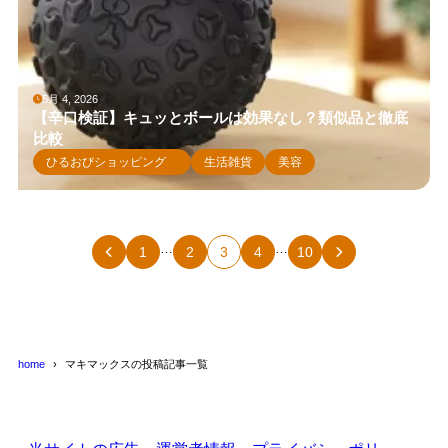
5月 4, 2026
【辛口検証】キュッとボールは効果なし？類似品と徹底
比較
ひるおびショッピング
生活雑貨
美容
…
…
1
2
3
4
10
home
マキマックスの投稿記事一覧