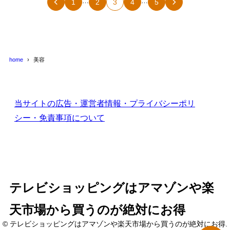
…
…
1
2
3
4
5
home
美容
当サイトの広告・運営者情報・プライバシーポリ
シー・免責事項について
テレビショッピングはアマゾンや楽
天市場から買うのが絶対にお得
© テレビショッピングはアマゾンや楽天市場から買うのが絶対にお得.