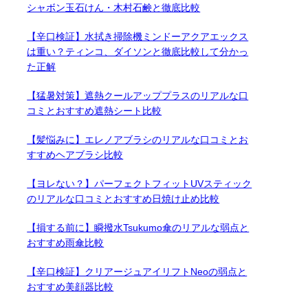
シャボン玉石けん・木村石鹸と徹底比較
【辛口検証】水拭き掃除機ミンドーアクアエックス
は重い？ティンコ、ダイソンと徹底比較して分かっ
た正解
【猛暑対策】遮熱クールアッププラスのリアルな口
コミとおすすめ遮熱シート比較
【髪悩みに】エレノアブラシのリアルな口コミとお
すすめヘアブラシ比較
【ヨレない？】パーフェクトフィットUVスティック
のリアルな口コミとおすすめ日焼け止め比較
【損する前に】瞬撥水Tsukumo傘のリアルな弱点と
おすすめ雨傘比較
【辛口検証】クリアージュアイリフトNeoの弱点と
おすすめ美顔器比較