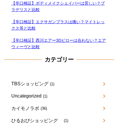
【辛口検証】ボディメイクシェイパーは苦しい？ブ
ラデリスと比較
【辛口検証】エクサガンプラスは痛い？マイトレッ
クス等と比較
【辛口検証】西川エアー3Dピローは合わない？エア
ウィーヴと比較
カテゴリー
TBSショッピング
(1)
Uncategorized
(1)
カイモノラボ
(36)
ひるおびショッピング
(1)