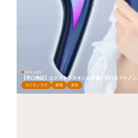
5月 4, 2026
【辛口検証】エクストラスキンは充電が切れる？ケノン
カイモノラボ
家電
美容