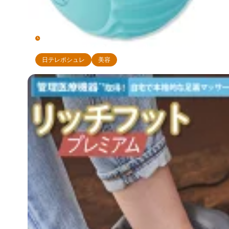
5月 4, 2026
【辛口検証】RIKACOファインウェーブは効果ない？
日テレポシュレ
美容