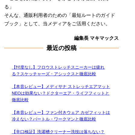
る」
そんな、通販利用者のための「最短ルートのガイド
ブック」として、当メディアをご活用ください。
編集長 マキマックス
最近の投稿
【忖度なし】フロウストレッチスニーカーは疲れ
る？スケッチャーズ・アシックスと徹底比較
【本音レビュー】メディサナ ストレッチエアマット
NEOは効果ない？ドクターエア・ライフフィットと
徹底比較
【本音レビュー】ファン付きウェア カゼフィットは
冷えない？バートル・ワークマンと徹底比較
【辛口検証】洗濯槽クリーナー洗技は落ちない？