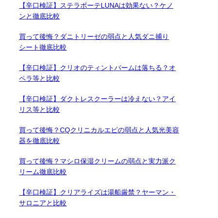
【辛口検証】ステラボーテLUNAは効果ない？ケノ
ンと徹底比較
買って後悔？ダニトリーゼの弱点と人気ダニ捕り
シート徹底比較
【辛口検証】クリオのティントバームは落ちる？オ
ペラ等と比較
【辛口検証】ダクトレスクーラーは冷えない？アイ
リス等と比較
買って後悔？CQクリニカルエピの弱点と人気光美容
器を徹底比較
買って後悔？マシロ保湿クリームの弱点と実力派ク
リーム徹底比較
【辛口検証】クリアライズは湯船厳禁？ヤーマン・
サロニアと比較