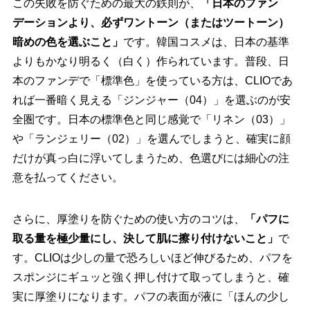
この失敗を防ぐための最大の鉄則が、
「日本のファン
デーションより、必ずワントーン（またはツートーン）
暗めの色を選ぶこと」
です。韓国コスメは、日本の基準
よりもかなり明るく（白く）作られています。普段、日
本のファンデで「標準色」を使っている方は、CLIOであ
れば一番暗く見える「ジンジャー（04）」を選ぶのが安
全圏です。日本の標準色と同じ感覚で「リネン（03）」
や「ランジェリー（02）」を選んでしまうと、確実に顔
だけが真っ白に浮いてしまうため、色選びには細心の注
意を払ってください。
さらに、厚塗りを防ぐための使い方のコツは、
「パフに
取る量を極少量にし、決して肌に擦り付けないこと」
で
す。CLIOは少しの量で恐ろしいほど伸びるため、パフを
スポンジにギュッと強く押し付けて取ってしまうと、確
実に厚塗りになります。パフの表面が液に「ほんの少し