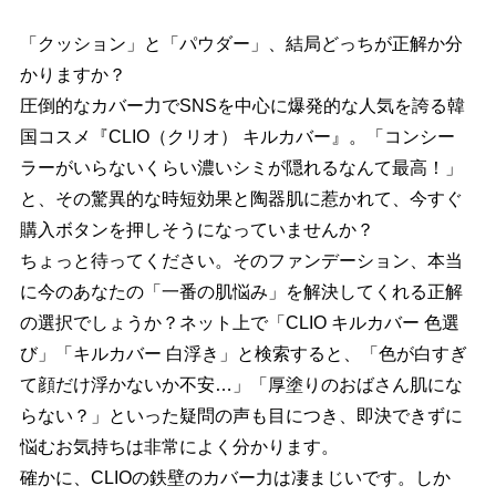
「クッション」と「パウダー」、結局どっちが正解か分
かりますか？
圧倒的なカバー力でSNSを中心に爆発的な人気を誇る韓
国コスメ『CLIO（クリオ） キルカバー』。「コンシー
ラーがいらないくらい濃いシミが隠れるなんて最高！」
と、その驚異的な時短効果と陶器肌に惹かれて、今すぐ
購入ボタンを押しそうになっていませんか？
ちょっと待ってください。そのファンデーション、本当
に今のあなたの「一番の肌悩み」を解決してくれる正解
の選択でしょうか？ネット上で「CLIO キルカバー 色選
び」「キルカバー 白浮き」と検索すると、「色が白すぎ
て顔だけ浮かないか不安…」「厚塗りのおばさん肌にな
らない？」といった疑問の声も目につき、即決できずに
悩むお気持ちは非常によく分かります。
確かに、CLIOの鉄壁のカバー力は凄まじいです。しか