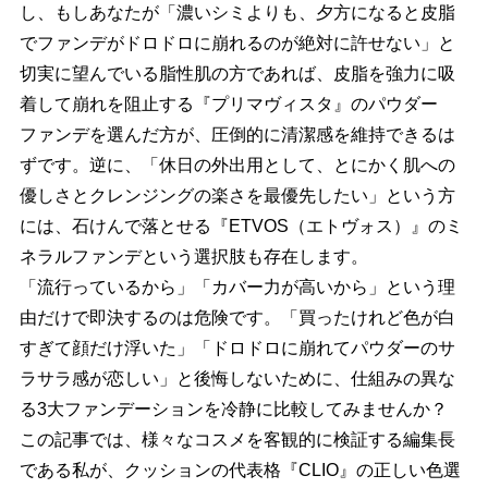
し、もしあなたが「濃いシミよりも、夕方になると皮脂
でファンデがドロドロに崩れるのが絶対に許せない」と
切実に望んでいる脂性肌の方であれば、皮脂を強力に吸
着して崩れを阻止する『プリマヴィスタ』のパウダー
ファンデを選んだ方が、圧倒的に清潔感を維持できるは
ずです。逆に、「休日の外出用として、とにかく肌への
優しさとクレンジングの楽さを最優先したい」という方
には、石けんで落とせる『ETVOS（エトヴォス）』のミ
ネラルファンデという選択肢も存在します。
「流行っているから」「カバー力が高いから」という理
由だけで即決するのは危険です。「買ったけれど色が白
すぎて顔だけ浮いた」「ドロドロに崩れてパウダーのサ
ラサラ感が恋しい」と後悔しないために、仕組みの異な
る3大ファンデーションを冷静に比較してみませんか？
この記事では、様々なコスメを客観的に検証する編集長
である私が、クッションの代表格『CLIO』の正しい色選