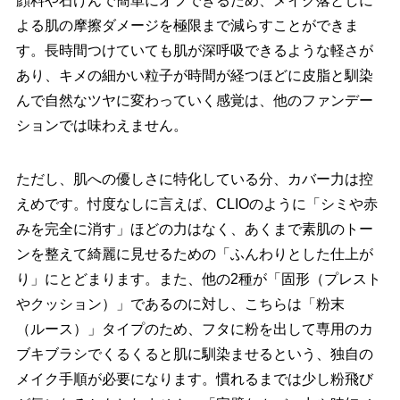
顔料や石けんで簡単にオフできるため、メイク落としに
よる肌の摩擦ダメージを極限まで減らすことができま
す。長時間つけていても肌が深呼吸できるような軽さが
あり、キメの細かい粒子が時間が経つほどに皮脂と馴染
んで自然なツヤに変わっていく感覚は、他のファンデー
ションでは味わえません。
ただし、肌への優しさに特化している分、カバー力は控
えめです。忖度なしに言えば、CLIOのように「シミや赤
みを完全に消す」ほどの力はなく、あくまで素肌のトー
ンを整えて綺麗に見せるための「ふんわりとした仕上が
り」にとどまります。また、他の2種が「固形（プレスト
やクッション）」であるのに対し、こちらは「粉末
（ルース）」タイプのため、フタに粉を出して専用のカ
ブキブラシでくるくると肌に馴染ませるという、独自の
メイク手順が必要になります。慣れるまでは少し粉飛び