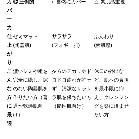
カ
◎ 圧倒的
○ 自然にカバー
△ 素肌感重視
バ
ー
力
仕
セミマット
サラサラ
ふんわり
上
(陶器肌)
(フォギー肌)
(素肌感)
が
り
こ
濃いシミや粗を
夕方のテカリやド
休日の外出な
ん
完全に隠し、隙
ロドロ崩れが許せ
ど、肌への負担
な
のない陶器肌を
ず、清潔なサラサ
を最小限に抑
方
作りたい方（普
ラ肌を保ちたい方
え、クレンジン
に
通〜乾燥肌向
（脂性肌向け）
グを楽に済ませ
最
け）
たい方
適