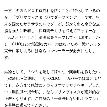
一方、夕方のドロドロ崩れを防ぐことに特化しているの
が、「プリマヴィスタ（パウダーファンデ）」です。粉
末を固めたサラサラのパウダーが、顔から出る余分な皮
脂を強力に吸着し、長時間テカリを抑えてフォギーな
（ふんわりとした）清潔感をキープしてくれます。しか
し、CLIOほどの強烈なカバー力はないため、濃いシミを
完全に消し去るには別途コンシーラーが必要になりま
す。
結論として、「シミを隠して隙のない陶器肌を作りたい
（乾燥肌〜普通肌）」ならCLIO。「カバー力はほどほど
でも、夕方まで絶対にテカらせずサラサラをキープした
い（脂性肌〜混合肌）」ならプリマヴィスタが絶対的な
正解となります。ご自身の「一番許せない肌トラブル」
を基準に選んでください。