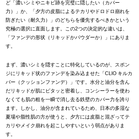
ど「濃いシミやニキビ跡を完璧に隠したい（カバー
力）」か、「夕方の皮脂によるテカリやドロドロ崩れを
防ぎたい（耐久力）」のどちらを優先するべきかという
究極の選択に直面します。この2つの決定的な違いは、
「ファンデの形状（リキッドかパウダーか）」にありま
す。
まず、濃いシミを隠すことに特化しているのが、スポン
ジにリキッド状のファンデを染み込ませた「CLIO キルカ
バー（クッションファンデ）」です。水分と油分を含ん
だリキッドが肌にピタッと密着し、コンシーラーを使わ
なくても肌の粗を一瞬で消し去る鉄壁のカバー力を誇り
ます。しかし、油分が含まれているため、日本の多湿な
夏場や脂性肌の方が使うと、夕方には皮脂と混ざってテ
カリやメイク崩れを起こしやすいという弱点がありま
す。