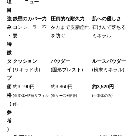
項
ニュー
目
強
鉄壁のカバー力
圧倒的な耐久力
肌への優しさ
み
コンシーラー不
夕方まで皮脂崩れ
石けんで落ちる
・
要
を防ぐ
ミネラル
特
徴
タ
クッション
パウダー
ルースパウダー
イ
(リキッド状)
(固形プレスト)
(粉末ミネラル)
プ
価
約3,190円
約3,860円
約3,520円
格
(※本体+詰替リフィル
(※ケース+詰替)
(※本体のみ)
（
付)
参
考
）