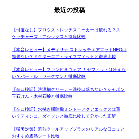
最近の投稿
【忖度なし】フロウストレッチスニーカーは疲れる？ス
ケッチャーズ・アシックスと徹底比較
【本音レビュー】メディサナ ストレッチエアマットNEOは
効果ない？ドクターエア・ライフフィットと徹底比較
【本音レビュー】ファン付きウェア カゼフィットは冷えな
い？バートル・ワークマンと徹底比較
【辛口検証】洗濯槽クリーナー洗技は落ちない？シャボン
玉石けん・木村石鹸と徹底比較
【辛口検証】水拭き掃除機ミンドーアクアエックスは重
い？ティンコ、ダイソンと徹底比較して分かった正解
【猛暑対策】遮熱クールアッププラスのリアルな口コミと
おすすめ遮熱シート比較